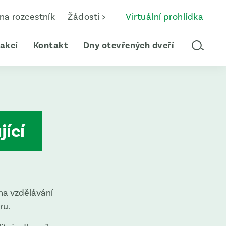
 na rozcestník
Žádosti >
Virtuální prohlídka
 akcí
Kontakt
Dny otevřených dveří
jící
 na vzdělávání
ru.