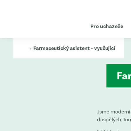
Pro uchazeče
›
Farmaceutický asistent - vyučující
Far
Jsme moderní v
dospělých. To