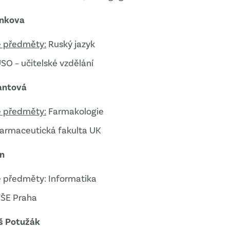
enkova
 předměty:
Ruský jazyk
SO – učitelské vzdělání
lantová
 předměty:
Farmakologie
armaceutická fakulta UK
ín
 předměty: Informatika
VŠE Praha
š Potužák