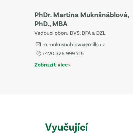
PhDr. Martina Muknšnáblová,
PhD., MBA
Vedoucí oboru DVS, DFA a DZL
m.muknsnablova@mills.cz
+420 326 999 715
Zobrazit více
Vyučující