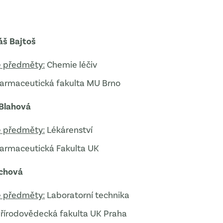
áš Bajtoš
 předměty:
Chemie léčiv
armaceutická fakulta MU Brno
 Blahová
 předměty:
Lékárenství
armaceutická Fakulta UK
ychová
 předměty:
Laboratorní technika
řírodovědecká fakulta UK Praha