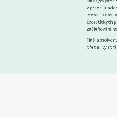
Náš tým jsme s
z praxe. Klade
kterou u nás u
teoretických 
začleňování n
Naši absolventi
předali ty spr