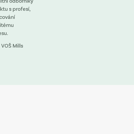
itní odborníky
tu s profesí,
acování
žitému
esu.
a VOŠ Mills