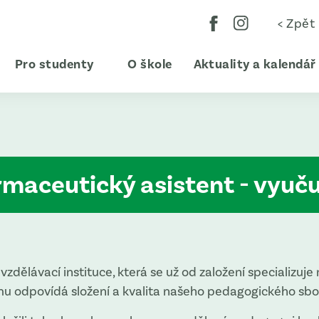
< Zpět
Pro studenty
O škole
Aktuality a kalendář
maceutický asistent - vyuču
zdělávací instituce, která se už od založení specializuje
mu odpovídá složení a kvalita našeho pedagogického sbo