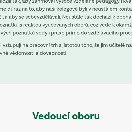
ložili tak, aby zahrnoval vysoce vzdělané pedagogy i kval
me důraz na to, aby naši kolegové byli v neustálém kontak
čí, a aby se sebevzdělávali. Neustále tak dochází k oboh
poznatků s realitou vyučovaných oborů, což vede k okam
ových poznatků vědy i praxe přímo do vzdělávacího proc
 vstupují na pracovní trh s jistotou toho, že jim učitelé n
ávné vědomosti a dovednosti.
Vedoucí oboru