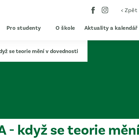
< Zpět
Pro studenty
O škole
Aktuality a kalendář
dyž se teorie mění v dovednosti
 - když se teorie měn