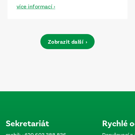
vybavením a ukázkami intervenční
více informací ›
kardiologie.
Zobrazit další
Sekretariát
Rychlé 