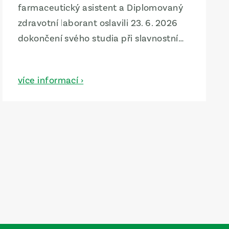
farmaceutický asistent a Diplomovaný
zdravotní laborant oslavili 23. 6. 2026
dokončení svého studia při slavnostním
předávání diplomů na radnici města.
Tento významný den se nesl v duchu
více informací ›
odbornosti, precizní práce a radosti
z úspěchu, o který se absolventi podělili
se svými rodinami a blízkými.