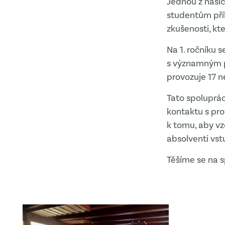
Jednou z našic
studentům příl
zkušenosti, kte
Na 1. ročníku 
s významným p
provozuje 17 n
Tato spoluprá
kontaktu s pro
k tomu, aby vz
absolventi vs
Těšíme se na s