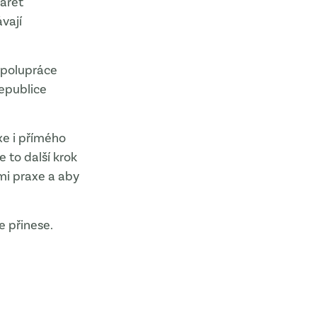
vářet
vají
spolupráce
epublice
e i přímého
e to další krok
mi praxe a aby
e přinese.