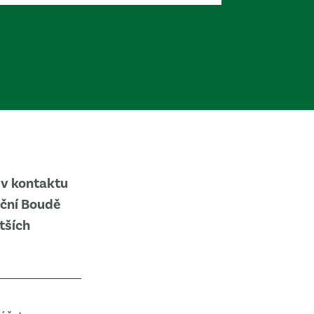
 v kontaktu
uční Boudě
tších