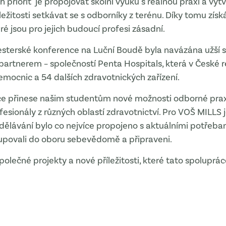
h priorit je propojovat školní výuku s reálnou praxí a vyt
ežitosti setkávat se s odborníky z terénu. Díky tomu získá
ré jsou pro jejich budoucí profesi zásadní.
sesterské konference na Luční Boudě byla navázána užší 
artnerem – společností Penta Hospitals, která v České r
emocnic a 54 dalších zdravotnických zařízení.
ce přinese našim studentům nové možnosti odborné prax
fesionály z různých oblastí zdravotnictví. Pro VOŠ MILLS j
dělávání bylo co nejvíce propojeno s aktuálními potřeba
tupovali do oboru sebevědomě a připraveni.
polečné projekty a nové příležitosti, které tato spoluprác