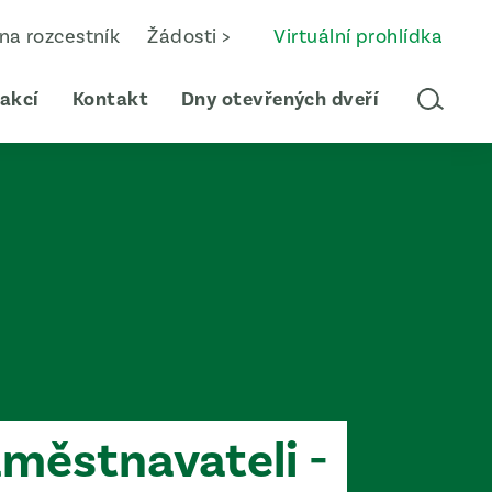
 na rozcestník
Žádosti >
Virtuální prohlídka
 akcí
Kontakt
Dny otevřených dveří
městnavateli -