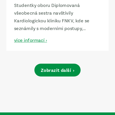
Studentky oboru Diplomovaná
všeobecná sestra navštívily
Kardiologickou kliniku FNKV, kde se
seznámily s moderními postupy,
vybavením a ukázkami intervenční
více informací ›
kardiologie.
Zobrazit další