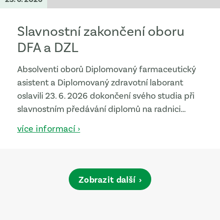
Slavnostní zakončení oboru
DFA a DZL
Absolventi oborů Diplomovaný farmaceutický
asistent a Diplomovaný zdravotní laborant
oslavili 23. 6. 2026 dokončení svého studia při
slavnostním předávání diplomů na radnici
města. Tento významný den se nesl v duchu
více informací ›
odbornosti, precizní práce a radosti z úspěchu,
o který se absolventi podělili se svými rodinami
a blízkými.
Zobrazit další