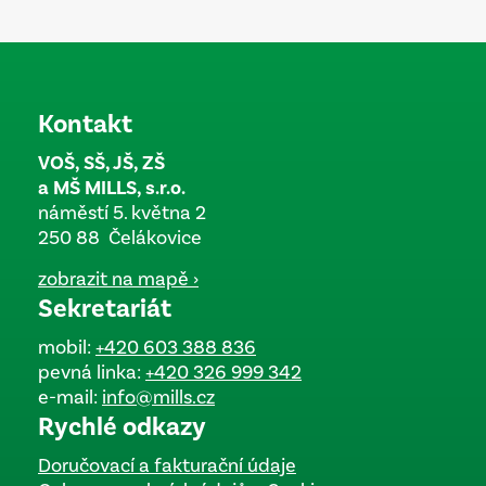
Kontakt
VOŠ, SŠ, JŠ, ZŠ
a MŠ MILLS, s.r.o.
náměstí 5. května 2
250 88 Čelákovice
zobrazit na mapě ›
Sekretariát
mobil:
+420 603 388 836
pevná linka:
+420 326 999 342
e-mail:
info@mills.cz
Rychlé odkazy
Doručovací a fakturační údaje